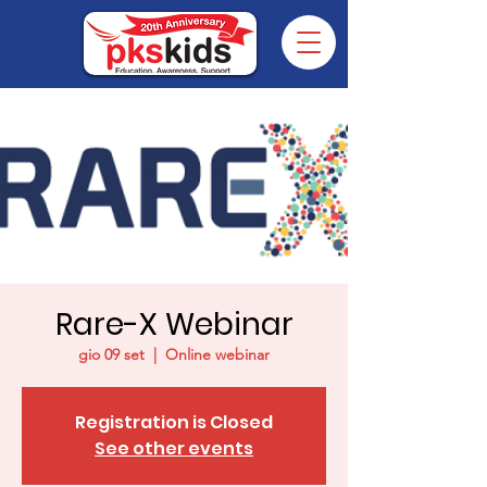
Rare-X Webinar
gio 09 set
  |  
Online webinar
Registration is Closed
See other events