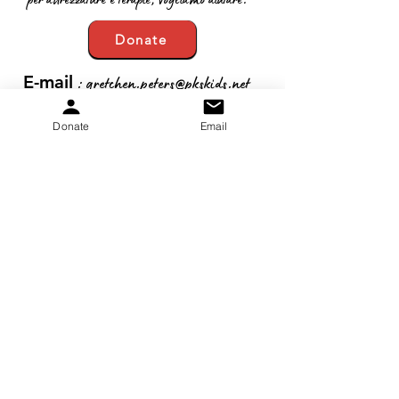
Donate
:
gretchen.peters@pkskids.net
E-mail
:
269-967-7175
Telefono
Donate
Email
20-5653-043
ID fiscale:
Ricevi aggiornamenti mensili
Iscriviti!